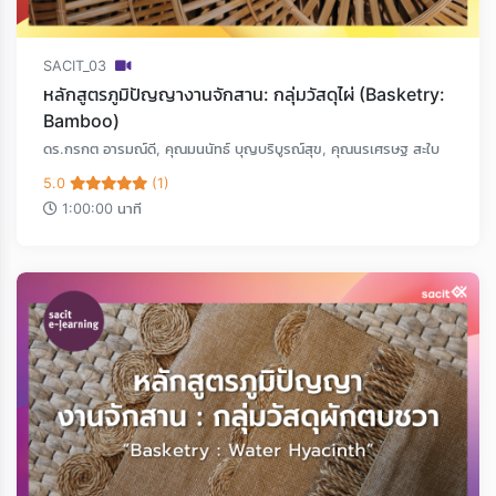
SACIT_03
หลักสูตรภูมิปัญญางานจักสาน: กลุ่มวัสดุไผ่ (Basketry:
Bamboo)
ดร.กรกต อารมณ์ดี, คุณมนนัทธ์ บุญบริบูรณ์สุข, คุณนรเศรษฐ สะใบ
5.0
(1)
1:00:00 นาที