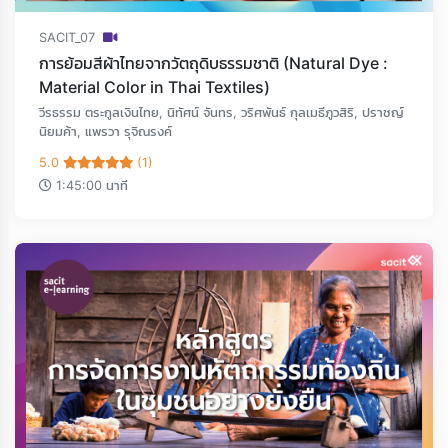
SACIT_07
การย้อมสีผ้าไทยจากวัตถุดิบธรรมชาติ (Natural Dye :
Material Color in Thai Textiles)
วีรธรรม ตระกูลเงินไทย, นิทัศน์ จันทร, วริศพันธ์ กุลเมธีภูวสิริ, ปราชญ์
นิยมค้า, แพรวา รุจิณรงค์
5.0
(1)
1:45:00 นาที