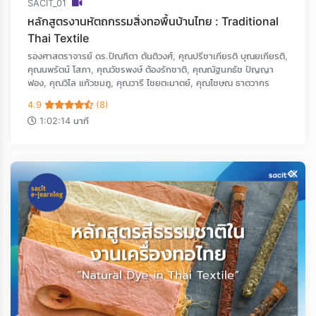
SACIT_01
หลักสูตรงานหัตถกรรมสิ่งทอพื้นบ้านไทย : Traditional
Thai Textile
รองศาสตราจารย์ ดร.ปัณฑิตา ตันติวงศ์, คุณปรีชาเกียรติ บุณยเกียรติ,
คุณนพรัตน์ โสภา, คุณวัชรพงษ์ ต้องรักชาติ, คุณณัฐนภธัช ปัญญา
ฟอง, คุณวิไล แก้วชมภู, คุณวารี ไชยตะมาตย์, คุณโชษณ ธาตวากร
4.9
(8)
1:02:14 นาที